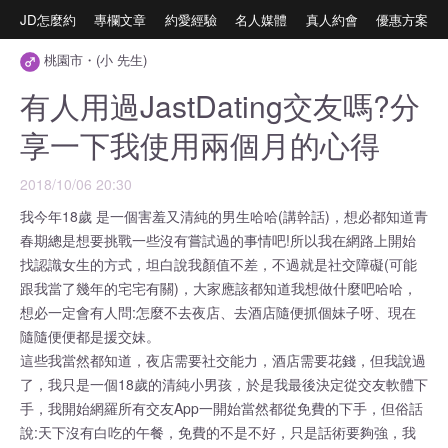
JD怎麼約
專欄文章
約愛經驗
名人媒體
真人約會
優惠方案
桃園市・(小 先生)
有人用過JastDating交友嗎?分
享一下我使用兩個月的心得
2018/10/06 20:30
我今年18歲 是一個害羞又清純的男生哈哈(講幹話)，想必都知道青
春期總是想要挑戰一些沒有嘗試過的事情吧!所以我在網路上開始
找認識女生的方式，坦白說我顏值不差，不過就是社交障礙(可能
跟我當了幾年的宅宅有關)，大家應該都知道我想做什麼吧哈哈，
想必一定會有人問:怎麼不去夜店、去酒店隨便抓個妹子呀、現在
隨隨便便都是援交妹。
這些我當然都知道，夜店需要社交能力，酒店需要花錢，但我說過
了，我只是一個18歲的清純小男孩，於是我最後決定從交友軟體下
手，我開始網羅所有交友App一開始當然都從免費的下手，但俗話
說:天下沒有白吃的午餐，免費的不是不好，只是話術要夠強，我