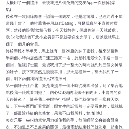
大概用了一個禮拜，最後我把八個免費的交友App一次刪掉(爆
氣)。
後來在一次因緣際會下認識一個網友，他是老司機，已經約過不知
道幾十次了，他推薦我去用JastDating，可是我真的不喜歡付費
阿，然後他跟我說:相信我，今天我教你，保證你第一天就破處，
我心想:我這個可悲小處男是不是就要迎來光明了，所以我就馬上
儲了一個月的會員。
終於!!!我才等半天，馬上就有一個20歲的妹子密我，後來閒聊到一
半兩個小時內居然接二連三跑來一堆，於是我用最快的手速一個一
個回，過濾掉恐龍，最後我用了那一整天的時間就約到三個女神級
的妹子，接下來當然是慢慢享用，那天是禮拜一，當天我約了一
個，剩下兩個我約禮拜六跟禮拜日。
第一個妹子住台北，於是我提早一個小時從桃園出發，到了集合地
點後我一眼就看到她了，內心OS:媽的這妹子有夠正，小處男的春
天終於來了，於是我上去跟搭打招呼，我們就像情侶一樣聊天吃
飯，下午去西門町看電影，跟女生的話當然一定要看鬼片，我就挑
了一部最近很紅的鬼修女，果然不出我所料，她!怕!鬼!
每次只要一尖叫她就會用力抓住我的手，每個瞬間全身都會酥麻一
次，不知道是不是處男的關係，最後電影結束我們就決定一起進旅