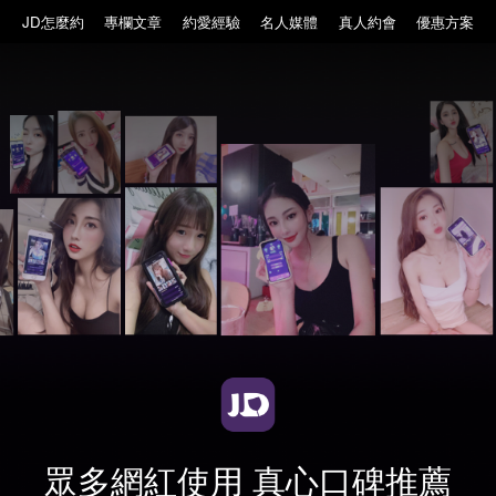
JD怎麼約
專欄文章
約愛經驗
名人媒體
真人約會
優惠方案
眾多網紅使用 真心口碑推薦