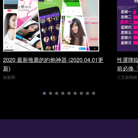
2020 最新推薦的約炮神器 (2020.04.01更
性運降
新)
前必換
妞新聞
三立新聞網