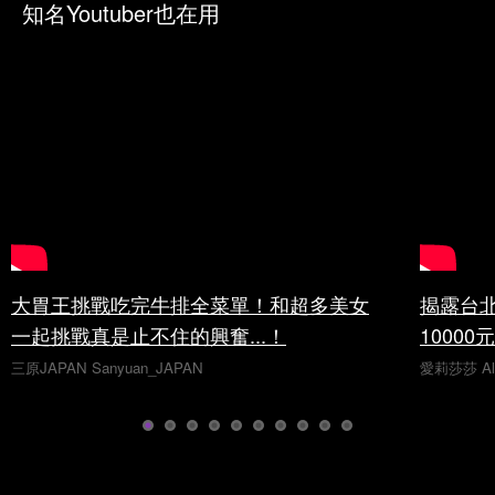
知名Youtuber也在用
大胃王挑戰吃完牛排全菜單！和超多美女
揭露台
一起挑戰真是止不住的興奮...！
10000
三原JAPAN Sanyuan_JAPAN
愛莉莎莎 Ali