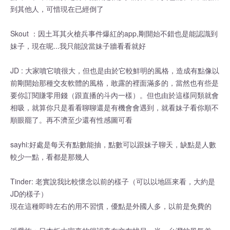
到其他人，可惜現在已經倒了
Skout ：因土耳其火槍兵事件爆紅的app,剛開始不錯也是能認識到
妹子，現在呢...我只能說當妹子牆看看就好
JD : 大家噴它噴很大，但也是由於它較鮮明的風格，造成有點像以
前剛開始那種交友軟體的風格，敢露的裡面滿多的，當然也有些是
要你訂閱賺零用錢（跟直播的斗內一樣）。但也由於這樣同類就會
相吸，就算你只是看看聊聊還是有機會會遇到，就看妹子看你順不
順眼罷了。再不濟至少還有性感圖可看
sayhi:好處是每天有點數能抽，點數可以跟妹子聊天，缺點是人數
較少一點，看都是那幾人
Tinder: 老實說我比較懷念以前的樣子（可以以地區來看，大約是
JD的樣子）
現在這種即時左右的用不習慣，優點是外國人多，以前是免費的