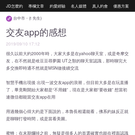
JD怎麼約
專欄文章
約愛經驗
名人媒體
真人約會
優惠方案
台中市・(t 先生)
交友app的感想
2019/09/10 17:12
很久以前大約2000年時，大家大多是在yahoo聊天室，或是奇摩交
友，在不然就是啥豆豆尋夢園 UT之類的聊天室認識，那時聊完大
多交換即時通不然就是MSN做後續交流
智慧手機出現後 出現一波交友app的浪潮，但目前大多是在玩直播
了，畢竟剛開始大家都是“不用錢”，現在是大家都“要收錢” 想當初
連微信都能當交友app在用
用過幾個心得大約是下面說的，本魯長相還能看，佛系約妹反正就
是聊聊打發時間，或是當看美圖。
蜜蜂：在末期爛掉之前，無疑是很多人的首選確實也能在裡面認識