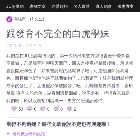
JD怎麼約
專欄文章
約愛經驗
名人媒體
真人約會
優惠方案
高雄市・(1 先生)
跟發育不完全的白虎學妹
2020/02/15 22:25
我們是在JD上認識彼此的，第一次約出來雙方都很害羞什麼事都
不敢做，只是簡單的聊聊天而已，回去之後覺得超級後悔，所以就
直接開始聊色了，如果被討厭的話就算了吧，可是他居然比我還
色，而且據他所說他很早就開始約了，比我還早！於是我們就順理
成章的發生了，之後他好像被開發了吧，到哪裡都要試看看，廁所
草叢 沒有人的角落，被看到還是繼續，說不定有一些活春宮就是
我們吧，所以以後拍到請碼一下男方的臉謝謝你們。
50
0
0
0
2
看得不夠過癮？這些文章你說不定也有興趣喔！
老司機的奇幻旅程