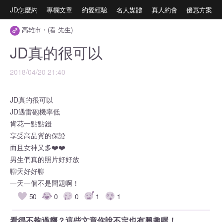
JD怎麼約
專欄文章
約愛經驗
名人媒體
真人約會
優惠方案
高雄市・(看 先生)
JD真的很可以
2018/04/20 21:40
JD真的很可以
JD遇雷砲機率低
肯花一點點錢
享受高品質的保證
而且女神又多❤️❤️
男生們真的照片好好放
聊天好好聊
一天一個不是問題啊！
50
0
0
1
1
看得不夠過癮？這些文章你說不定也有興趣喔！