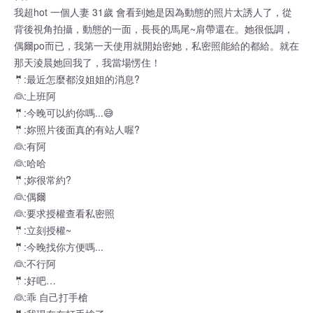
我超hot 一個人妻 31歲 會看到她是因為動態的照片太誘人了，從
背後視角拍攝，動態的一面，長長的馬尾~肩帶還在。她很低調，
偶爾po而已，我第一天使用就開始密她，私密照能給的都給。就在
那天淩晨她回我了，我當場愣住！
🤵:最近怎麼都沒姐姐的消息?
👰:上班阿
🤵:今晚可以約你嗎...😅
🤵:妳照片後面真的有站人喔?
👰:有阿
👰:哈哈
🤵;妳很常約?
👰:偶爾
👰:要求授權查看私密照
🤵:立刻授權~
🤵:今晚找你方便嗎...
👰:不行阿
🤵:好吧…
👰:乖 自己打手槍