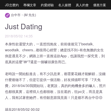
JD怎麼約
專欄文章
約愛經驗
名人媒體
真人約會
優惠方案
台中市・(M 先生)
Just Dating
2018/05/02 14:35
本身性欲還蠻大的，一直想找炮友，前前後後完了beetalk、
woodtalk、cheers...都很用心經營；總是找不到~有色無膽的女生
倒是遇見不少，網路上班一直推這款App，也讓我想一探究竟，到
底真的這麼"神"?還是一個噱頭廣告而已。
老時說一開始點進去，有不少訊息來，都需要花錢才能解鎖，沒錢
什麼都做不了，但是它提供一個活動，好友掃描即可享「7天免
費」2018/04/30我開始玩，老實說，真的約炮機會多的嚇人，照片
也都很真實，這裡得人也都很敢，沒在遮的，狂po文，而且是真
人，我有試著密她們，有些願意跟我見面！只是都不再台中😔😔
就在2018/05/02 00:02