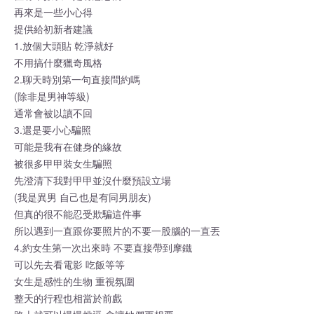
再來是一些小心得
提供給初新者建議
1.放個大頭貼 乾淨就好
不用搞什麼獵奇風格
2.聊天時別第一句直接問約嗎
(除非是男神等級)
通常會被以讀不回
3.還是要小心騙照
可能是我有在健身的緣故
被很多甲甲裝女生騙照
先澄清下我對甲甲並沒什麼預設立場
(我是異男 自己也是有同男朋友)
但真的很不能忍受欺騙這件事
所以遇到一直跟你要照片的不要一股腦的一直丟
4.約女生第一次出來時 不要直接帶到摩鐵
可以先去看電影 吃飯等等
女生是感性的生物 重視氛圍
整天的行程也相當於前戲