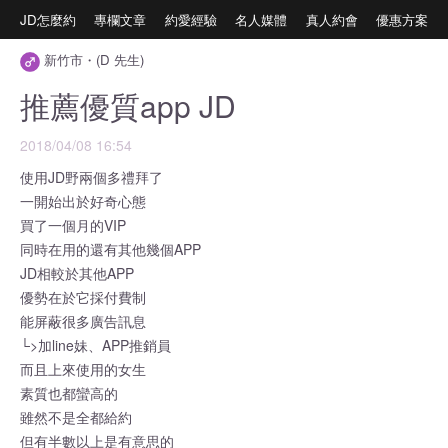
JD怎麼約
專欄文章
約愛經驗
名人媒體
真人約會
優惠方案
新竹市・(D 先生)
推薦優質app JD
2018/04/08 16:54
使用JD野兩個多禮拜了
一開始出於好奇心態
買了一個月的VIP
同時在用的還有其他幾個APP
JD相較於其他APP
優勢在於它採付費制
能屏蔽很多廣告訊息
└>加line妹、APP推銷員
而且上來使用的女生
素質也都蠻高的
雖然不是全都給約
但有半數以上是有意思的