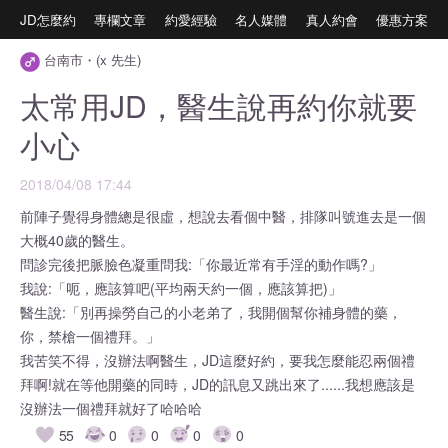
JD怎麼約
專欄文章
約愛經驗
名人媒體
真人約會
優惠方案
台南市・(x 先生)
太常用JD，醫生說再約你就要
小心
2018/04/08 17:44
前陣子覺得身體總是很虛，想說去看個中醫，排隊叫號進去是一個
大概40歲的醫生。
問診完後把脈臉色凝重問我:「你最近常有手淫的動作嗎?」
我說:「呃，應該算吧(平均兩天約一個，應該算把)」
醫生說:「別再操勞自己的小老弟了，我開個幫你補身體的藥，
你，禁槍一個禮拜。」
我苦笑不得，沒辦法啊醫生，JD這麼好約，要我怎麼能忍兩個禮
拜啊!就在等他開藥的同時，JD的訊息又跳出來了......我想應該是
沒辦法一個禮拜就好了哈哈哈
55
0
0
0
0