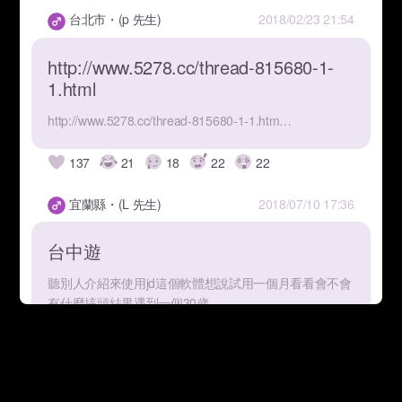
台北市・(p 先生)
2018/02/23 21:54
http://www.5278.cc/thread-815680-1-
1.html
http://www.5278.cc/thread-815680-1-1.htm…
137
21
18
22
22
宜蘭縣・(L 先生)
2018/07/10 17:36
台中遊
聽別人介紹來使用jd這個軟體想說試用一個月看看會不會
有什麼搞頭結果遇到一個30歲…
130
20
22
21
27
Aries 豬豬兒