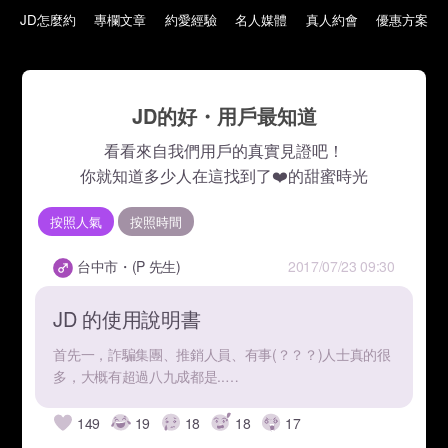
JD怎麼約
專欄文章
約愛經驗
名人媒體
真人約會
優惠方案
JD的好・用戶最知道
看看來自我們用戶的真實見證吧！
你就知道多少人在這找到了❤️的甜蜜時光
按照人氣
按照時間
台中市・(P 先生)
2017/07/23 09:30
JD 的使用說明書
首先一，詐騙集團、推銷人員、有事(？？？)人士真的很
多，大概有超過八九成都是..…
149
19
18
18
17